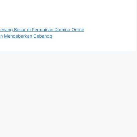
nang Besar di Permainan Domino Online
nan Mendebarkan Cebanqq