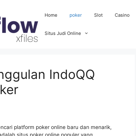
Home
poker
Slot
Casino
Situs Judi Online
nggulan IndoQQ
ker
cari platform poker online baru dan menarik,
alah situs poker online populer yang