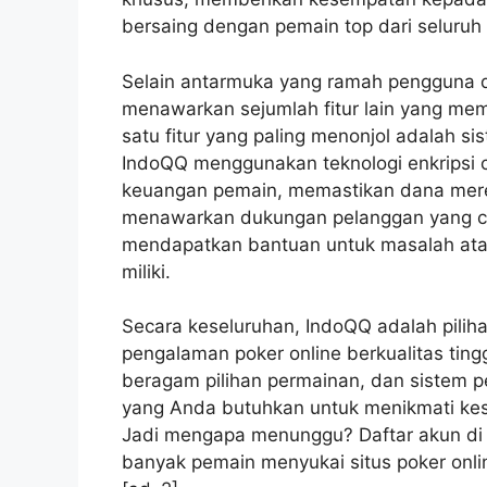
bersaing dengan pemain top dari seluruh 
Selain antarmuka yang ramah pengguna d
menawarkan sejumlah fitur lain yang memb
satu fitur yang paling menonjol adalah 
IndoQQ menggunakan teknologi enkripsi c
keuangan pemain, memastikan dana merek
menawarkan dukungan pelanggan yang ce
mendapatkan bantuan untuk masalah ata
miliki.
Secara keseluruhan, IndoQQ adalah pilih
pengalaman poker online berkualitas ti
beragam pilihan permainan, dan sistem
yang Anda butuhkan untuk menikmati ke
Jadi mengapa menunggu? Daftar akun di 
banyak pemain menyukai situs poker onlin