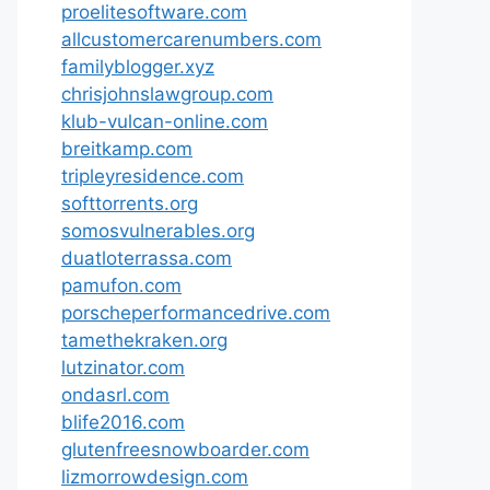
proelitesoftware.com
allcustomercarenumbers.com
familyblogger.xyz
chrisjohnslawgroup.com
klub-vulcan-online.com
breitkamp.com
tripleyresidence.com
softtorrents.org
somosvulnerables.org
duatloterrassa.com
pamufon.com
porscheperformancedrive.com
tamethekraken.org
lutzinator.com
ondasrl.com
blife2016.com
glutenfreesnowboarder.com
lizmorrowdesign.com