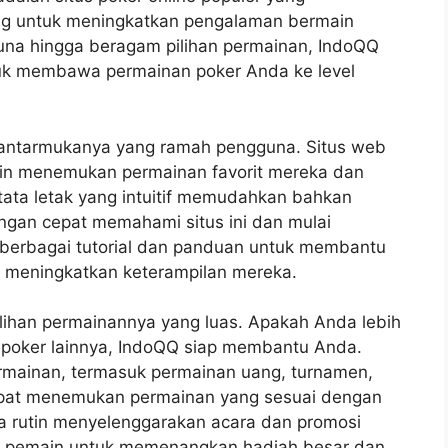
ang untuk meningkatkan pengalaman bermain
na hingga beragam pilihan permainan, IndoQQ
uk membawa permainan poker Anda ke level
h antarmukanya yang ramah pengguna. Situs web
in menemukan permainan favorit mereka dan
tata letak yang intuitif memudahkan bahkan
ngan cepat memahami situs ini dan mulai
 berbagai tutorial dan panduan untuk membantu
n meningkatkan keterampilan mereka.
ilihan permainannya yang luas. Apakah Anda lebih
i poker lainnya, IndoQQ siap membantu Anda.
ermainan, termasuk permainan uang, turnamen,
dapat menemukan permainan yang sesuai dengan
ra rutin menyelenggarakan acara dan promosi
 pemain untuk memenangkan hadiah besar dan