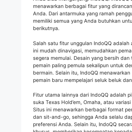
menawarkan berbagai fitur yang diranc
Anda. Dari antarmuka yang ramah penggu
memiliki semua yang Anda butuhkan unt
berikutnya.
Salah satu fitur unggulan IndoQQ adala
ini mudah dinavigasi, memudahkan pema
segera memulai. Desain yang bersih dan 
pemain paling pemula sekalipun untuk de
bermain. Selain itu, IndoQQ menawarkan
pemain baru mempelajari seluk beluk da
Fitur utama lainnya dari IndoQQ adalah p
suka Texas Hold’em, Omaha, atau varias
Situs ini menawarkan berbagai format p
dan sit-and-go, sehingga Anda selalu 
preferensi Anda. Selain itu, IndoQQ seca
khusus, memberikan kesempatan kepada