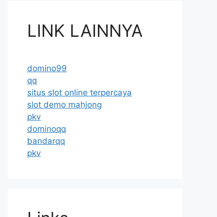
LINK LAINNYA
domino99
qq
situs slot online terpercaya
slot demo mahjong
pkv
dominoqq
bandarqq
pkv