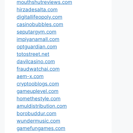
mouthshutreviews.com
hirzadesalta.com
digitallifeopoly.com
casinobubbles.com
seputargym.com
impiyanamall.com
optguardian.com
totostreet.net
davilcasino.com
fraudwatchai.com
aem-x.com
cryptooblogs.com
gameuplevel.com
homethestyle.com
amuldistribution.com
borobuddur.com
wundermusic.com
gamefungames.com