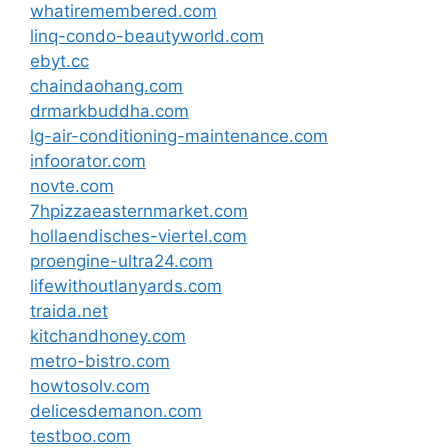
whatiremembered.com
linq-condo-beautyworld.com
ebyt.cc
chaindaohang.com
drmarkbuddha.com
lg-air-conditioning-maintenance.com
infoorator.com
novte.com
7hpizzaeasternmarket.com
hollaendisches-viertel.com
proengine-ultra24.com
lifewithoutlanyards.com
traida.net
kitchandhoney.com
metro-bistro.com
howtosolv.com
delicesdemanon.com
testboo.com