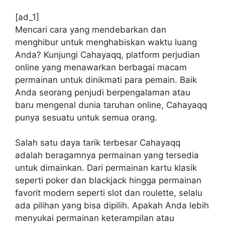
[ad_1]
Mencari cara yang mendebarkan dan
menghibur untuk menghabiskan waktu luang
Anda? Kunjungi Cahayaqq, platform perjudian
online yang menawarkan berbagai macam
permainan untuk dinikmati para pemain. Baik
Anda seorang penjudi berpengalaman atau
baru mengenal dunia taruhan online, Cahayaqq
punya sesuatu untuk semua orang.
Salah satu daya tarik terbesar Cahayaqq
adalah beragamnya permainan yang tersedia
untuk dimainkan. Dari permainan kartu klasik
seperti poker dan blackjack hingga permainan
favorit modern seperti slot dan roulette, selalu
ada pilihan yang bisa dipilih. Apakah Anda lebih
menyukai permainan keterampilan atau