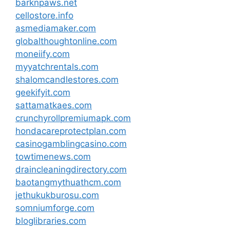
barknpaws.net
cellostore.info
asmediamaker.com
globalthoughtonline.com
moneiify.com
myyatchrentals.com
shalomcandlestores.com
geekifyit.com
sattamatkaes.com
crunchyrollpremiumapk.com
hondacareprotectplan.com
casinogamblingcasino.com
towtimenews.com
draincleaningdirectory.com
baotangmythuathcm.com
jethukukburosu.com
somniumforge.com
bloglibraries.com