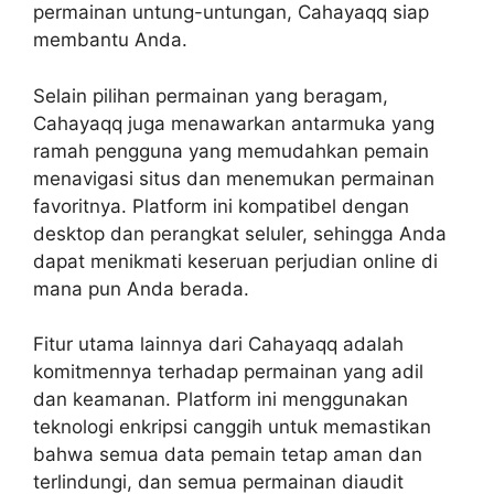
permainan untung-untungan, Cahayaqq siap
membantu Anda.
Selain pilihan permainan yang beragam,
Cahayaqq juga menawarkan antarmuka yang
ramah pengguna yang memudahkan pemain
menavigasi situs dan menemukan permainan
favoritnya. Platform ini kompatibel dengan
desktop dan perangkat seluler, sehingga Anda
dapat menikmati keseruan perjudian online di
mana pun Anda berada.
Fitur utama lainnya dari Cahayaqq adalah
komitmennya terhadap permainan yang adil
dan keamanan. Platform ini menggunakan
teknologi enkripsi canggih untuk memastikan
bahwa semua data pemain tetap aman dan
terlindungi, dan semua permainan diaudit