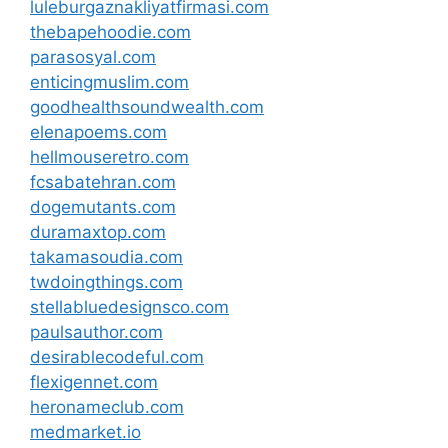
luleburgaznakliyatfirmasi.com
thebapehoodie.com
parasosyal.com
enticingmuslim.com
goodhealthsoundwealth.com
elenapoems.com
hellmouseretro.com
fcsabatehran.com
dogemutants.com
duramaxtop.com
takamasoudia.com
twdoingthings.com
stellabluedesignsco.com
paulsauthor.com
desirablecodeful.com
flexigennet.com
heronameclub.com
medmarket.io