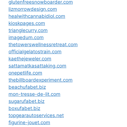
glutenfreesnowboarder.com
lizmorrowdesign.com
healwithcannabidiol.com
kioskpages.com
trianglecurry.com
imagedum.com
thetowerswellnessretreat.com
officialgelatostrain.com
kaethejeweler.com
sattamatkasattaking.com
onepetlife.com
thebillboardexperiment.com
beachufabet.biz
mon-tresse-de-lit.com
sugarufabet.biz
boxufabet.biz
topgearautoservices.net
figurine-jouet.com