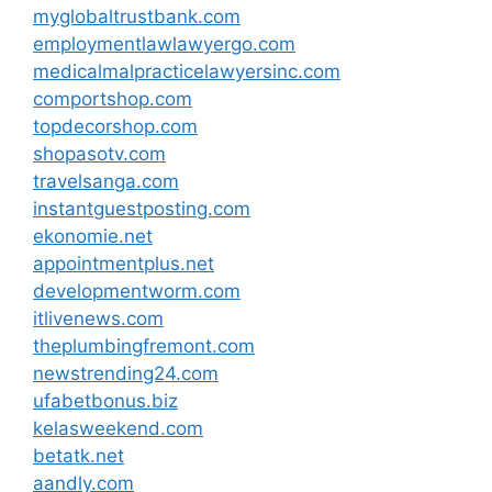
myglobaltrustbank.com
employmentlawlawyergo.com
medicalmalpracticelawyersinc.com
comportshop.com
topdecorshop.com
shopasotv.com
travelsanga.com
instantguestposting.com
ekonomie.net
appointmentplus.net
developmentworm.com
itlivenews.com
theplumbingfremont.com
newstrending24.com
ufabetbonus.biz
kelasweekend.com
betatk.net
aandly.com