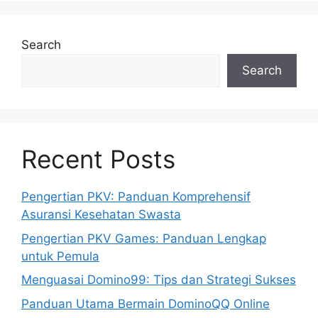
Search
Search
Recent Posts
Pengertian PKV: Panduan Komprehensif
Asuransi Kesehatan Swasta
Pengertian PKV Games: Panduan Lengkap
untuk Pemula
Menguasai Domino99: Tips dan Strategi Sukses
Panduan Utama Bermain DominoQQ Online