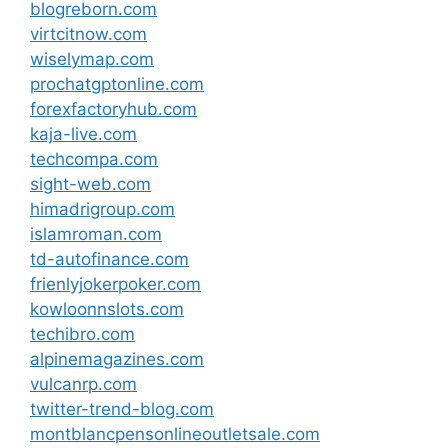
blogreborn.com
virtcitnow.com
wiselymap.com
prochatgptonline.com
forexfactoryhub.com
kaja-live.com
techcompa.com
sight-web.com
himadrigroup.com
islamroman.com
td-autofinance.com
frienlyjokerpoker.com
kowloonnslots.com
techibro.com
alpinemagazines.com
vulcanrp.com
twitter-trend-blog.com
montblancpensonlineoutletsale.com