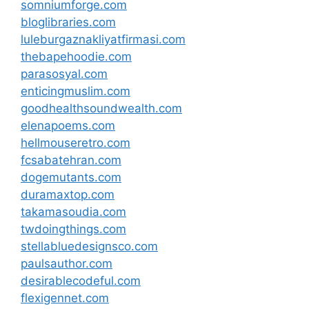
somniumforge.com
bloglibraries.com
luleburgaznakliyatfirmasi.com
thebapehoodie.com
parasosyal.com
enticingmuslim.com
goodhealthsoundwealth.com
elenapoems.com
hellmouseretro.com
fcsabatehran.com
dogemutants.com
duramaxtop.com
takamasoudia.com
twdoingthings.com
stellabluedesignsco.com
paulsauthor.com
desirablecodeful.com
flexigennet.com