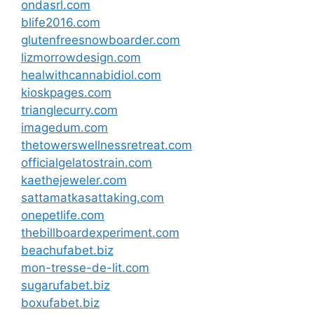
ondasrl.com
blife2016.com
glutenfreesnowboarder.com
lizmorrowdesign.com
healwithcannabidiol.com
kioskpages.com
trianglecurry.com
imagedum.com
thetowerswellnessretreat.com
officialgelatostrain.com
kaethejeweler.com
sattamatkasattaking.com
onepetlife.com
thebillboardexperiment.com
beachufabet.biz
mon-tresse-de-lit.com
sugarufabet.biz
boxufabet.biz