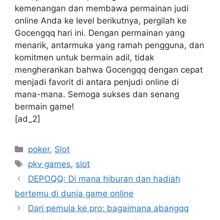
kemenangan dan membawa permainan judi
online Anda ke level berikutnya, pergilah ke
Gocengqq hari ini. Dengan permainan yang
menarik, antarmuka yang ramah pengguna, dan
komitmen untuk bermain adil, tidak
mengherankan bahwa Gocengqq dengan cepat
menjadi favorit di antara penjudi online di
mana-mana. Semoga sukses dan senang
bermain game!
[ad_2]
Categories
poker
,
Slot
Tags
pkv games
,
slot
DEPOQQ: Di mana hiburan dan hadiah
bertemu di dunia game online
Dari pemula ke pro: bagaimana abangqq