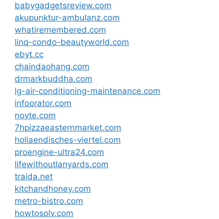
babygadgetsreview.com
akupunktur-ambulanz.com
whatiremembered.com
linq-condo-beautyworld.com
ebyt.cc
chaindaohang.com
drmarkbuddha.com
lg-air-conditioning-maintenance.com
infoorator.com
novte.com
7hpizzaeasternmarket.com
hollaendisches-viertel.com
proengine-ultra24.com
lifewithoutlanyards.com
traida.net
kitchandhoney.com
metro-bistro.com
howtosolv.com