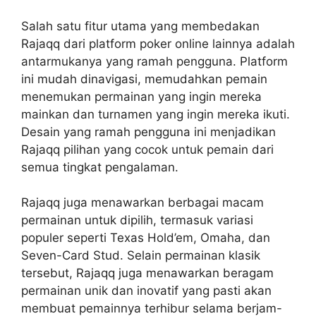
Salah satu fitur utama yang membedakan
Rajaqq dari platform poker online lainnya adalah
antarmukanya yang ramah pengguna. Platform
ini mudah dinavigasi, memudahkan pemain
menemukan permainan yang ingin mereka
mainkan dan turnamen yang ingin mereka ikuti.
Desain yang ramah pengguna ini menjadikan
Rajaqq pilihan yang cocok untuk pemain dari
semua tingkat pengalaman.
Rajaqq juga menawarkan berbagai macam
permainan untuk dipilih, termasuk variasi
populer seperti Texas Hold’em, Omaha, dan
Seven-Card Stud. Selain permainan klasik
tersebut, Rajaqq juga menawarkan beragam
permainan unik dan inovatif yang pasti akan
membuat pemainnya terhibur selama berjam-