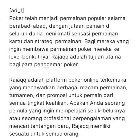
[ad_1]
Poker telah menjadi permainan populer selama
berabad-abad, dengan jutaan pemain di
seluruh dunia menikmati sensasi permainan
kartu dan strategi permainan. Bagi mereka yang
ingin membawa permainan poker mereka ke
level berikutnya, Rajaqq adalah tujuan utama
bagi para penggemar poker.
Rajaqq adalah platform poker online terkemuka
yang menawarkan berbagai macam permainan,
turnamen, dan promosi untuk pemain dari
semua tingkat keahlian. Apakah Anda seorang
pemula yang ingin mempelajari seluk-beluknya
atau seorang profesional berpengalaman yang
mencari tantangan baru, Rajaqq memiliki
sesuatu untuk semua orang.