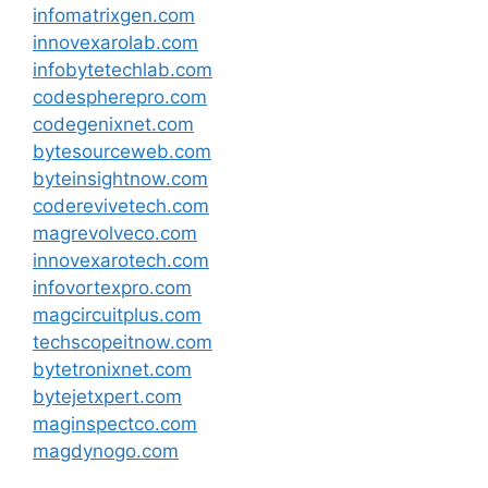
infomatrixgen.com
innovexarolab.com
infobytetechlab.com
codespherepro.com
codegenixnet.com
bytesourceweb.com
byteinsightnow.com
coderevivetech.com
magrevolveco.com
innovexarotech.com
infovortexpro.com
magcircuitplus.com
techscopeitnow.com
bytetronixnet.com
bytejetxpert.com
maginspectco.com
magdynogo.com