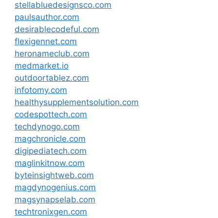
stellabluedesignsco.com
paulsauthor.com
desirablecodeful.com
flexigennet.com
heronameclub.com
medmarket.io
outdoortablez.com
infotomy.com
healthysupplementsolution.com
codespottech.com
techdynogo.com
magchronicle.com
digipediatech.com
maglinkitnow.com
byteinsightweb.com
magdynogenius.com
magsynapselab.com
techtronixgen.com