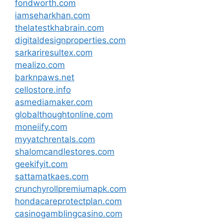
fondworth.com
iamseharkhan.com
thelatestkhabrain.com
digitaldesignproperties.com
sarkariresultex.com
mealizo.com
barknpaws.net
cellostore.info
asmediamaker.com
globalthoughtonline.com
moneiify.com
myyatchrentals.com
shalomcandlestores.com
geekifyit.com
sattamatkaes.com
crunchyrollpremiumapk.com
hondacareprotectplan.com
casinogamblingcasino.com