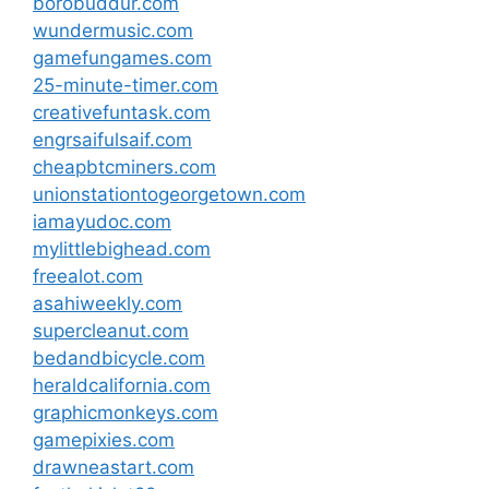
borobuddur.com
wundermusic.com
gamefungames.com
25-minute-timer.com
creativefuntask.com
engrsaifulsaif.com
cheapbtcminers.com
unionstationtogeorgetown.com
iamayudoc.com
mylittlebighead.com
freealot.com
asahiweekly.com
supercleanut.com
bedandbicycle.com
heraldcalifornia.com
graphicmonkeys.com
gamepixies.com
drawneastart.com