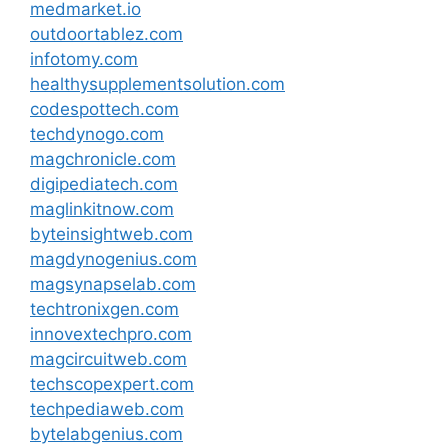
medmarket.io
outdoortablez.com
infotomy.com
healthysupplementsolution.com
codespottech.com
techdynogo.com
magchronicle.com
digipediatech.com
maglinkitnow.com
byteinsightweb.com
magdynogenius.com
magsynapselab.com
techtronixgen.com
innovextechpro.com
magcircuitweb.com
techscopexpert.com
techpediaweb.com
bytelabgenius.com