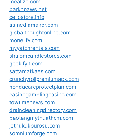
mealizo.com
barknpaws.net
cellostore.info
asmediamaker.com
globalthoughtonline.com
moneiify.com
myyatchrentals.com
shalomcandlestores.com
geekifyit.com
sattamatkaes.com
crunchyrollpremiumapk.com
hondacareprotectplan.com
casinogamblingcasino.com
towtimenews.com
draincleaningdirectory.com
baotangmythuathcm.com
jethukukburosu.com
somniumforge.com