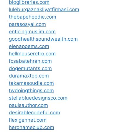
bloglibraries.com
luleburgaznakliyatfirmasi.com
thebapehoodie.com
parasosyal.com
enticingmuslim.com
goodhealthsoundwealth.com
elenapoems.com
hellmouseretro.com
fcsabatehran.com
dogemutants.com
duramaxtop.com
takamasoudia.com
twdoingthings.com
stellabluedesignsco.com
paulsauthor.com
desirablecodeful.com
flexigennet.com
heronameclub.com