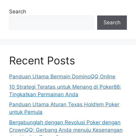
Search
Search
Recent Posts
Panduan Utama Bermain DominoQQ Online
10 Strategi Teratas untuk Menang di Poker88:
Tingkatkan Permainan Anda
Panduan Utama Aturan Texas Hold’em Poker
untuk Pemula
Bergabunglah dengan Revolusi Poker dengan
CrownQQ: Gerbang Anda menuju Kesenangan