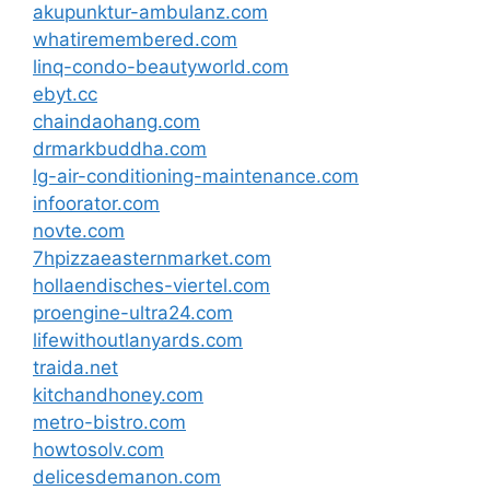
akupunktur-ambulanz.com
whatiremembered.com
linq-condo-beautyworld.com
ebyt.cc
chaindaohang.com
drmarkbuddha.com
lg-air-conditioning-maintenance.com
infoorator.com
novte.com
7hpizzaeasternmarket.com
hollaendisches-viertel.com
proengine-ultra24.com
lifewithoutlanyards.com
traida.net
kitchandhoney.com
metro-bistro.com
howtosolv.com
delicesdemanon.com