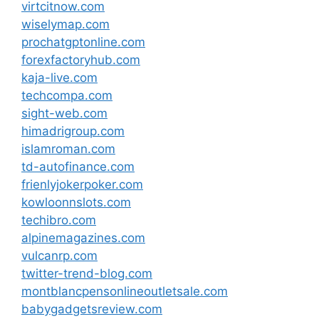
virtcitnow.com
wiselymap.com
prochatgptonline.com
forexfactoryhub.com
kaja-live.com
techcompa.com
sight-web.com
himadrigroup.com
islamroman.com
td-autofinance.com
frienlyjokerpoker.com
kowloonnslots.com
techibro.com
alpinemagazines.com
vulcanrp.com
twitter-trend-blog.com
montblancpensonlineoutletsale.com
babygadgetsreview.com