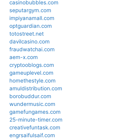
casinobubbles.com
seputargym.com
impiyanamall.com
optguardian.com
totostreet.net
davilcasino.com
fraudwatchai.com
aem-x.com
cryptooblogs.com
gameuplevel.com
homethestyle.com
amuldistribution.com
borobuddur.com
wundermusic.com
gamefungames.com
25-minute-timer.com
creativefuntask.com
engrsaifulsaif.com