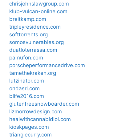
chrisjohnslawgroup.com
klub-vulcan-online.com
breitkamp.com
tripleyresidence.com
softtorrents.org
somosvulnerables.org
duatloterrassa.com
pamufon.com
porscheperformancedrive.com
tamethekraken.org
lutzinator.com
ondasrl.com
blife2016.com
glutenfreesnowboarder.com
lizmorrowdesign.com
healwithcannabidiol.com
kioskpages.com
trianglecurry.com