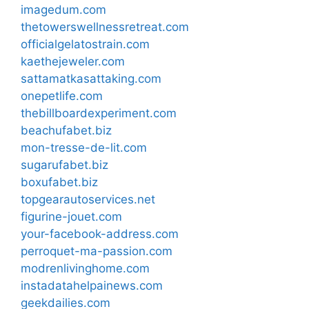
imagedum.com
thetowerswellnessretreat.com
officialgelatostrain.com
kaethejeweler.com
sattamatkasattaking.com
onepetlife.com
thebillboardexperiment.com
beachufabet.biz
mon-tresse-de-lit.com
sugarufabet.biz
boxufabet.biz
topgearautoservices.net
figurine-jouet.com
your-facebook-address.com
perroquet-ma-passion.com
modrenlivinghome.com
instadatahelpainews.com
geekdailies.com