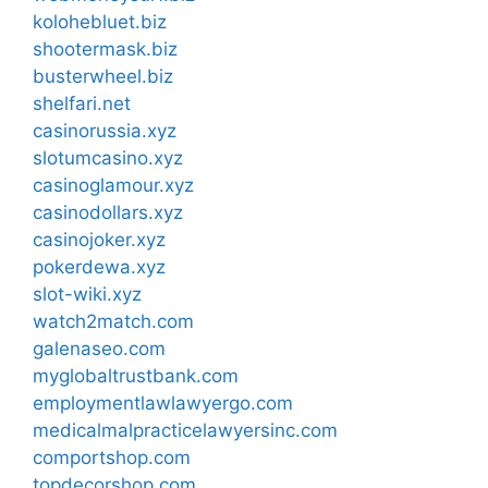
kolohebluet.biz
shootermask.biz
busterwheel.biz
shelfari.net
casinorussia.xyz
slotumcasino.xyz
casinoglamour.xyz
casinodollars.xyz
casinojoker.xyz
pokerdewa.xyz
slot-wiki.xyz
watch2match.com
galenaseo.com
myglobaltrustbank.com
employmentlawlawyergo.com
medicalmalpracticelawyersinc.com
comportshop.com
topdecorshop.com