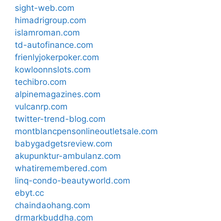
sight-web.com
himadrigroup.com
islamroman.com
td-autofinance.com
frienlyjokerpoker.com
kowloonnslots.com
techibro.com
alpinemagazines.com
vulcanrp.com
twitter-trend-blog.com
montblancpensonlineoutletsale.com
babygadgetsreview.com
akupunktur-ambulanz.com
whatiremembered.com
linq-condo-beautyworld.com
ebyt.cc
chaindaohang.com
drmarkbuddha.com