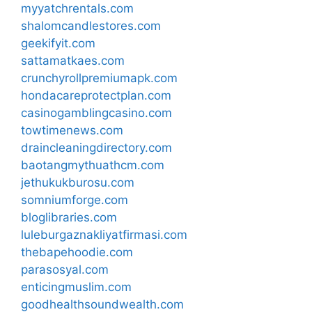
myyatchrentals.com
shalomcandlestores.com
geekifyit.com
sattamatkaes.com
crunchyrollpremiumapk.com
hondacareprotectplan.com
casinogamblingcasino.com
towtimenews.com
draincleaningdirectory.com
baotangmythuathcm.com
jethukukburosu.com
somniumforge.com
bloglibraries.com
luleburgaznakliyatfirmasi.com
thebapehoodie.com
parasosyal.com
enticingmuslim.com
goodhealthsoundwealth.com