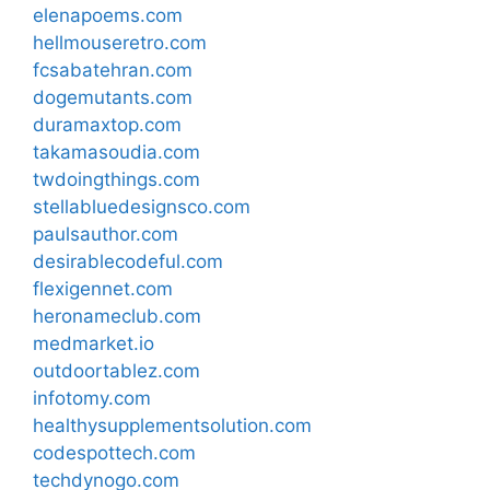
elenapoems.com
hellmouseretro.com
fcsabatehran.com
dogemutants.com
duramaxtop.com
takamasoudia.com
twdoingthings.com
stellabluedesignsco.com
paulsauthor.com
desirablecodeful.com
flexigennet.com
heronameclub.com
medmarket.io
outdoortablez.com
infotomy.com
healthysupplementsolution.com
codespottech.com
techdynogo.com