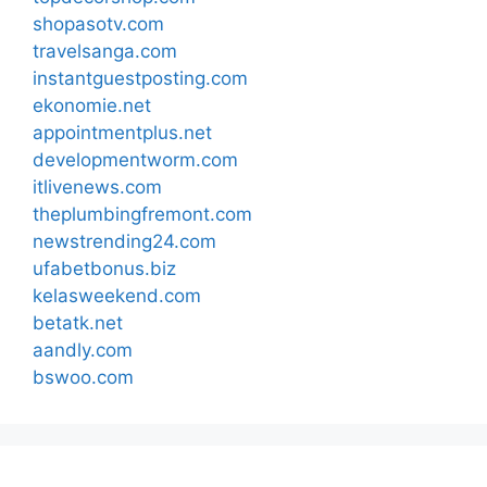
shopasotv.com
travelsanga.com
instantguestposting.com
ekonomie.net
appointmentplus.net
developmentworm.com
itlivenews.com
theplumbingfremont.com
newstrending24.com
ufabetbonus.biz
kelasweekend.com
betatk.net
aandly.com
bswoo.com