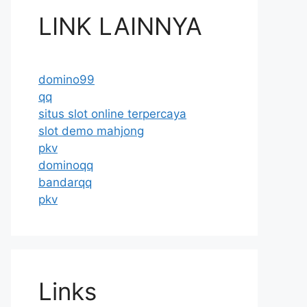
LINK LAINNYA
domino99
qq
situs slot online terpercaya
slot demo mahjong
pkv
dominoqq
bandarqq
pkv
Links