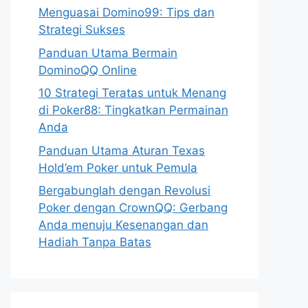
Menguasai Domino99: Tips dan
Strategi Sukses
Panduan Utama Bermain
DominoQQ Online
10 Strategi Teratas untuk Menang
di Poker88: Tingkatkan Permainan
Anda
Panduan Utama Aturan Texas
Hold’em Poker untuk Pemula
Bergabunglah dengan Revolusi
Poker dengan CrownQQ: Gerbang
Anda menuju Kesenangan dan
Hadiah Tanpa Batas