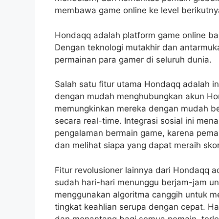
membawa game online ke level berikutny
Hondaqq adalah platform game online bar
Dengan teknologi mutakhir dan antarm
permainan para gamer di seluruh dunia.
Salah satu fitur utama Hondaqq adalah i
dengan mudah menghubungkan akun Honda
memungkinkan mereka dengan mudah ber
secara real-time. Integrasi sosial ini m
pengalaman bermain game, karena pemai
dan melihat siapa yang dapat meraih skor 
Fitur revolusioner lainnya dari Hondaqq 
sudah hari-hari menunggu berjam-jam 
menggunakan algoritma canggih untuk 
tingkat keahlian serupa dengan cepat. H
dan menantang bagi semua pemain, terlep