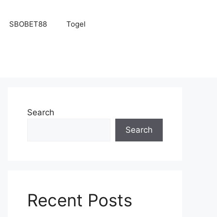
SBOBET88
Togel
Search
Search
Recent Posts