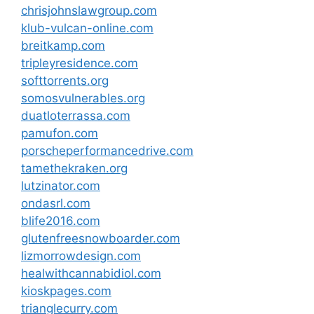
chrisjohnslawgroup.com
klub-vulcan-online.com
breitkamp.com
tripleyresidence.com
softtorrents.org
somosvulnerables.org
duatloterrassa.com
pamufon.com
porscheperformancedrive.com
tamethekraken.org
lutzinator.com
ondasrl.com
blife2016.com
glutenfreesnowboarder.com
lizmorrowdesign.com
healwithcannabidiol.com
kioskpages.com
trianglecurry.com