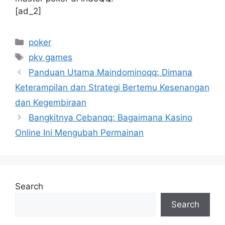
[ad_2]
Categories
poker
Tags
pkv games
Panduan Utama Maindominoqq: Dimana
Keterampilan dan Strategi Bertemu Kesenangan
dan Kegembiraan
Bangkitnya Cebanqq: Bagaimana Kasino
Online Ini Mengubah Permainan
Search
Search