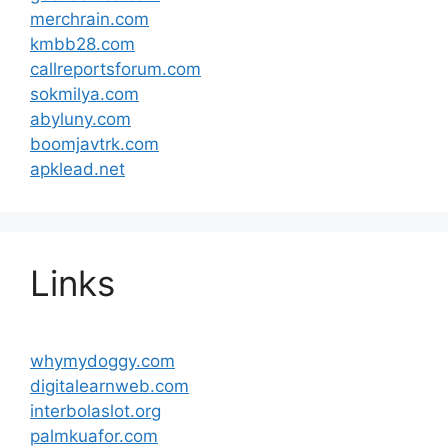
merchrain.com
kmbb28.com
callreportsforum.com
sokmilya.com
abyluny.com
boomjavtrk.com
apklead.net
Links
whymydoggy.com
digitalearnweb.com
interbolaslot.org
palmkuafor.com