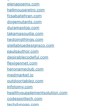
elenapoems.com
hellmouseretro.com
fcsabatehran.com
dogemutants.com
duramaxtop.com
takamasoudia.com
twdoingthings.com
stellabluedesignsco.com
paulsauthor.com
desirablecodeful.com
flexigennet.com
heronameclub.com
medmarket.io
outdoortablez.com
infotomy.com
healthysupplementsolution.com
codespottech.com
techdynogo.com