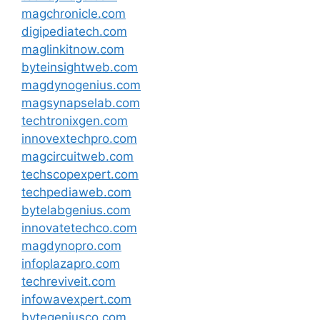
magchronicle.com
digipediatech.com
maglinkitnow.com
byteinsightweb.com
magdynogenius.com
magsynapselab.com
techtronixgen.com
innovextechpro.com
magcircuitweb.com
techscopexpert.com
techpediaweb.com
bytelabgenius.com
innovatetechco.com
magdynopro.com
infoplazapro.com
techreviveit.com
infowavexpert.com
bytegeniusco.com