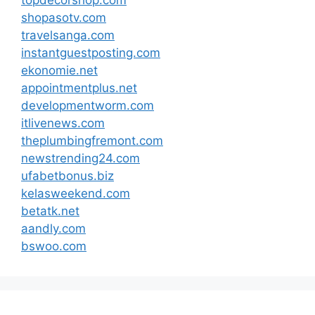
topdecorshop.com
shopasotv.com
travelsanga.com
instantguestposting.com
ekonomie.net
appointmentplus.net
developmentworm.com
itlivenews.com
theplumbingfremont.com
newstrending24.com
ufabetbonus.biz
kelasweekend.com
betatk.net
aandly.com
bswoo.com