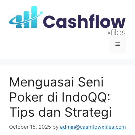
Skip
to
content
Menu
Menguasai Seni
Poker di IndoQQ:
Tips dan Strategi
October 15, 2025
by
admin@cashflowxfiles.com