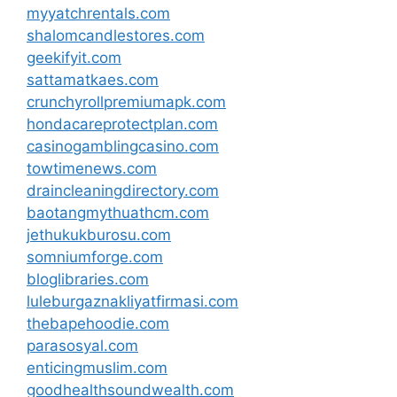
myyatchrentals.com
shalomcandlestores.com
geekifyit.com
sattamatkaes.com
crunchyrollpremiumapk.com
hondacareprotectplan.com
casinogamblingcasino.com
towtimenews.com
draincleaningdirectory.com
baotangmythuathcm.com
jethukukburosu.com
somniumforge.com
bloglibraries.com
luleburgaznakliyatfirmasi.com
thebapehoodie.com
parasosyal.com
enticingmuslim.com
goodhealthsoundwealth.com