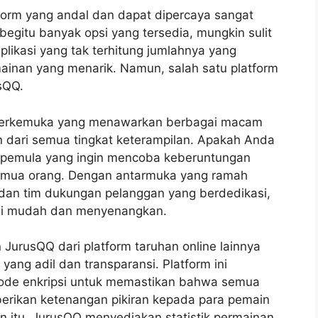
form yang andal dan dapat dipercaya sangat
egitu banyak opsi yang tersedia, mungkin sulit
plikasi yang tak terhitung jumlahnya yang
inan yang menarik. Namun, salah satu platform
sQQ.
e terkemuka yang menawarkan berbagai macam
 dari semua tingkat keterampilan. Apakah Anda
 pemula yang ingin mencoba keberuntungan
semua orang. Dengan antarmuka yang ramah
dan tim dukungan pelanggan yang berdedikasi,
di mudah dan menyenangkan.
JurusQQ dari platform taruhan online lainnya
ang adil dan transparansi. Platform ini
ode enkripsi untuk memastikan bahwa semua
erikan ketenangan pikiran kepada para pemain
 itu, JurusQQ menyediakan statistik permainan