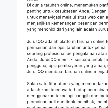
Di dunia taruhan online, menemukan plat
penting untuk kesuksesan Anda. Dengan b
untuk menavigasi melalui situs web dan a
menjanjikan kemenangan besar dan perma
yang menonjol dari yang lain adalah Juru
JurusQQ adalah platform taruhan onlin
permainan dan opsi taruhan untuk pemain
seorang profesional berpengalaman atau
Anda, JurusQQ memiliki sesuatu untuk 
pengguna, opsi pembayaran yang aman, 
JurusQQ membuat taruhan online menja
Salah satu fitur utama yang membedakan 
adalah komitmennya terhadap permainan y
menggunakan teknologi canggih dan met
permainan adil dan tidak memihak, memb
saat menempatkan taruhan mereka. Selain