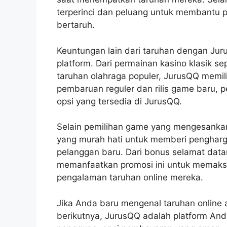
terperinci dan peluang untuk membantu 
bertaruh.
Keuntungan lain dari taruhan dengan Jur
platform. Dari permainan kasino klasik sep
taruhan olahraga populer, JurusQQ memil
pembaruan reguler dan rilis game baru, 
opsi yang tersedia di JurusQQ.
Selain pemilihan game yang mengesanka
yang murah hati untuk memberi pengharg
pelanggan baru. Dari bonus selamat dat
memanfaatkan promosi ini untuk memak
pengalaman taruhan online mereka.
Jika Anda baru mengenal taruhan online 
berikutnya, JurusQQ adalah platform An