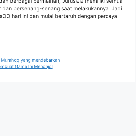
dan berbagai permainan, JurusQQ memiliki semua
 dan bersenang-senang saat melakukannya. Jadi
Q hari ini dan mulai bertaruh dengan percaya
me Murahqq yang mendebarkan
mbuat Game Ini Menonjol