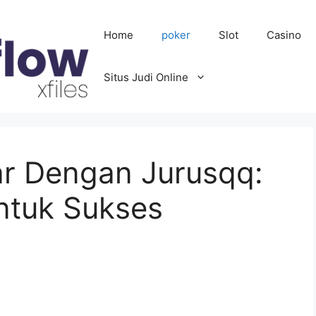
Home
poker
Slot
Casino
Situs Judi Online
r Dengan Jurusqq:
ntuk Sukses