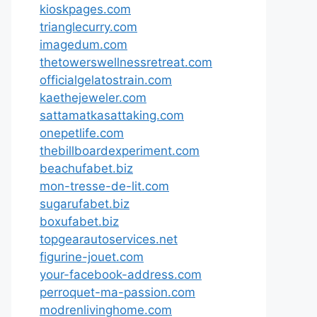
kioskpages.com
trianglecurry.com
imagedum.com
thetowerswellnessretreat.com
officialgelatostrain.com
kaethejeweler.com
sattamatkasattaking.com
onepetlife.com
thebillboardexperiment.com
beachufabet.biz
mon-tresse-de-lit.com
sugarufabet.biz
boxufabet.biz
topgearautoservices.net
figurine-jouet.com
your-facebook-address.com
perroquet-ma-passion.com
modrenlivinghome.com