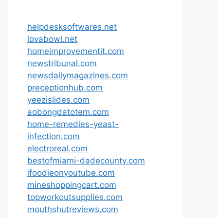
helpdesksoftwares.net
lovabowl.net
homeimprovementit.com
newstribunal.com
newsdailymagazines.com
preceptionhub.com
yeezislides.com
aobongdatotem.com
home-remedies-yeast-
infection.com
electroreal.com
bestofmiami-dadecounty.com
ifoodieonyoutube.com
mineshoppingcart.com
topworkoutsupplies.com
mouthshutreviews.com