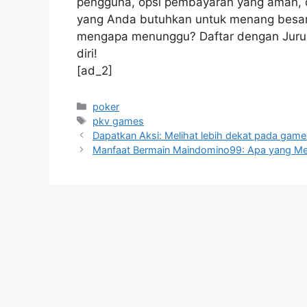
pengguna, opsi pembayaran yang aman, 
yang Anda butuhkan untuk menang besar
mengapa menunggu? Daftar dengan JurusQ
diri!
[ad_2]
Categories
poker
Tags
pkv games
Dapatkan Aksi: Melihat lebih dekat pada ga
Manfaat Bermain Maindomino99: Apa yang Me