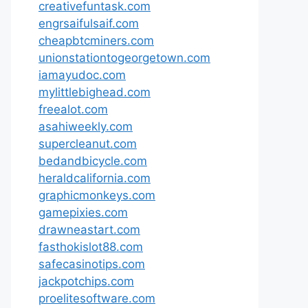
creativefuntask.com
engrsaifulsaif.com
cheapbtcminers.com
unionstationtogeorgetown.com
iamayudoc.com
mylittlebighead.com
freealot.com
asahiweekly.com
supercleanut.com
bedandbicycle.com
heraldcalifornia.com
graphicmonkeys.com
gamepixies.com
drawneastart.com
fasthokislot88.com
safecasinotips.com
jackpotchips.com
proelitesoftware.com