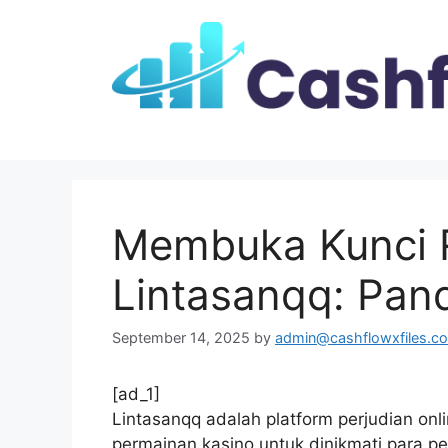
Skip
to
content
Membuka Kunci R
Lintasanqq: Pan
September 14, 2025
by
admin@cashflowxfiles.c
[ad_1]
Lintasanqq adalah platform perjudian on
permainan kasino untuk dinikmati para 