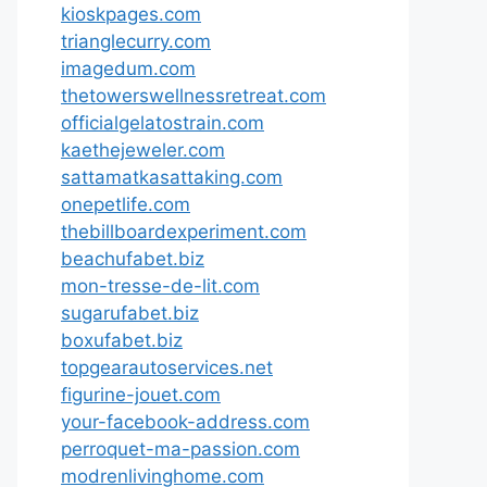
kioskpages.com
trianglecurry.com
imagedum.com
thetowerswellnessretreat.com
officialgelatostrain.com
kaethejeweler.com
sattamatkasattaking.com
onepetlife.com
thebillboardexperiment.com
beachufabet.biz
mon-tresse-de-lit.com
sugarufabet.biz
boxufabet.biz
topgearautoservices.net
figurine-jouet.com
your-facebook-address.com
perroquet-ma-passion.com
modrenlivinghome.com