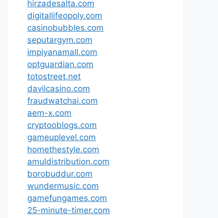
hirzadesalta.com
digitallifeopoly.com
casinobubbles.com
seputargym.com
impiyanamall.com
optguardian.com
totostreet.net
davilcasino.com
fraudwatchai.com
aem-x.com
cryptooblogs.com
gameuplevel.com
homethestyle.com
amuldistribution.com
borobuddur.com
wundermusic.com
gamefungames.com
25-minute-timer.com