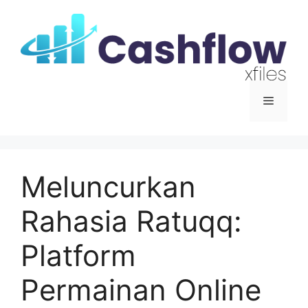
Skip
to
content
Menu
Meluncurkan
Rahasia Ratuqq:
Platform
Permainan Online