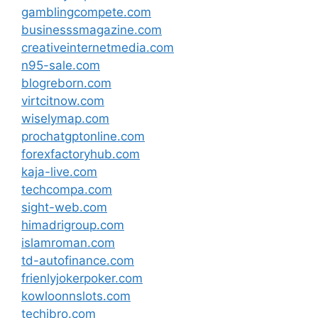
gamblingcompete.com
businesssmagazine.com
creativeinternetmedia.com
n95-sale.com
blogreborn.com
virtcitnow.com
wiselymap.com
prochatgptonline.com
forexfactoryhub.com
kaja-live.com
techcompa.com
sight-web.com
himadrigroup.com
islamroman.com
td-autofinance.com
frienlyjokerpoker.com
kowloonnslots.com
techibro.com