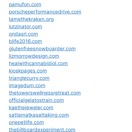
pamufon.com
porscheperformancedrive.com
tamethekraken.org
lutzinator.com
ondasrl.com
blife2016.com
glutenfreesnowboarder.com
lizmorrowdesign.com
healwithcannabidiol.com
kioskpages.com
trianglecurry.com
imagedum.com
thetowerswellnessretreat.com
officialgelatostrain.com
kaethejeweler.com
sattamatkasattaking.com
onepetlife.com
thebillboardexperiment.com