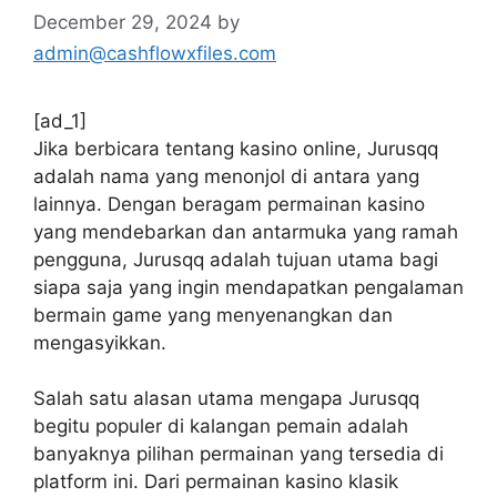
December 29, 2024
by
admin@cashflowxfiles.com
[ad_1]
Jika berbicara tentang kasino online, Jurusqq
adalah nama yang menonjol di antara yang
lainnya. Dengan beragam permainan kasino
yang mendebarkan dan antarmuka yang ramah
pengguna, Jurusqq adalah tujuan utama bagi
siapa saja yang ingin mendapatkan pengalaman
bermain game yang menyenangkan dan
mengasyikkan.
Salah satu alasan utama mengapa Jurusqq
begitu populer di kalangan pemain adalah
banyaknya pilihan permainan yang tersedia di
platform ini. Dari permainan kasino klasik