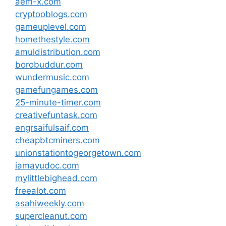
aem-x.com
cryptooblogs.com
gameuplevel.com
homethestyle.com
amuldistribution.com
borobuddur.com
wundermusic.com
gamefungames.com
25-minute-timer.com
creativefuntask.com
engrsaifulsaif.com
cheapbtcminers.com
unionstationtogeorgetown.com
iamayudoc.com
mylittlebighead.com
freealot.com
asahiweekly.com
supercleanut.com