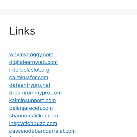
Links
whymydoggy.com
digitalearnweb.com
interbolaslot.org
palmkuafor.com
dataentrypro.net
dreamrummypro.com
kaiminsupport.com
belanjareceh.com
shannonsticker.com
insprationbuzz.com
passeiodebarcoarraial.com