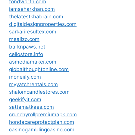
fondworth.com
iamseharkhan.com
thelatestkhabrain.com
digitaldesignproperties.com
sarkariresultex.com
mealizo.com
barknpaws.net
cellostore.info
asmediamaker.com
globalthoughtonline.com
moneiify.com
myyatchrentals.com
shalomcandlestores.com
geekifyit.com
sattamatkaes.com
crunchyrollpremiumapk.com
hondacareprotectplan.com
casinogamblingcasino.com