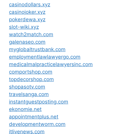
casinodollars.xyz
casinojoker.xyz
pokerdewa.xyz
slot-wiki.xyz
watch2match.com
galenaseo.com
myglobaltrustbank.com
employmentlawlawyergo.com
medicalmalpracticelawyersinc.com
comportshop.com
topdecorshop.com
shopasotv.com
travelsanga.com
instantguestposting.com
ekonomie.net
appointmentplus.net
developmentworm.com
itlivenews.com