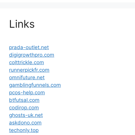
Links
prada-outlet.net
digigrowthpro.com
colttrickle.com
runnerpickfr.com
omnifuture.net
gamblingfunnels.com
pcos-help.com
btfutsal.com
codirop.com
ghosts-uk.net
askdono.com
techonly.top