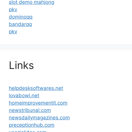
slot demo mahjong
pkv
dominoqq
bandarqq
pkv
Links
helpdesksoftwares.net
lovabowl.net
homeimprovementit.com
newstribunal.com
newsdailymagazines.com
preceptionhub.com