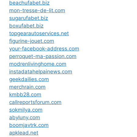
beachufabet.biz
mon-tresse-de-lit.com
sugarufabet.biz
boxufabet.biz
topgearautoservices.net
figurine-jouet.com
your-facebook-address.com
perroquet-ma-passion.com
modrenlivinghome.com
instadatahelpainews.com
geekdailies.com
merchrain.com
kmbb28.com
callreportsforum.com
sokmilya.com
abyluny.com
boomjavtrk.com
apklead.net