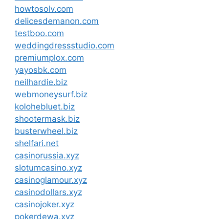
howtosolv.com
delicesdemanon.com
testboo.com
weddingdressstudio.com
premiumplox.com
yayosbk.com
neilhardie.biz
webmoneysurf.biz
kolohebluet.biz
shootermask.biz
busterwheel.biz
shelfari.net
casinorussia.xyz
slotumcasino.xyz
casinoglamour.xyz
casinodollars.xyz
casinojoker.xyz
pokerdewa.xyz