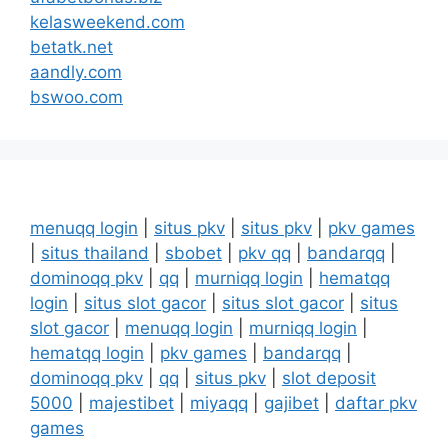
kelasweekend.com
betatk.net
aandly.com
bswoo.com
menuqq login
|
situs pkv
|
situs pkv
|
pkv games
|
situs thailand
|
sbobet
|
pkv qq
|
bandarqq
|
dominoqq pkv
|
qq
|
murniqq login
|
hematqq
login
|
situs slot gacor
|
situs slot gacor
|
situs
slot gacor
|
menuqq login
|
murniqq login
|
hematqq login
|
pkv games
|
bandarqq
|
dominoqq pkv
|
qq
|
situs pkv
|
slot deposit
5000
|
majestibet
|
miyaqq
|
gajibet
|
daftar pkv
games