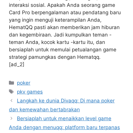
interaksi sosial. Apakah Anda seorang game
Card Pro berpengalaman atau pendatang baru
yang ingin menguji keterampilan Anda,
HematQQ pasti akan memberikan jam hiburan
dan kegembiraan. Jadi kumpulkan teman -
teman Anda, kocok kartu -kartu itu, dan
bersiaplah untuk memulai petualangan game
strategi pamungkas dengan Hematqq.
[ad_2]
Categories
poker
Tags
pkv games
Langkah ke dunia Divaqq: Di mana poker
dan kemewahan bertabrakan
Bersiaplah untuk menaikkan level game
Anda dengan menuqq: platform baru terpanas