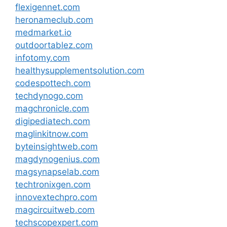
flexigennet.com
heronameclub.com
medmarket.io
outdoortablez.com
infotomy.com
healthysupplementsolution.com
codespottech.com
techdynogo.com
magchronicle.com
digipediatech.com
maglinkitnow.com
byteinsightweb.com
magdynogenius.com
magsynapselab.com
techtronixgen.com
innovextechpro.com
magcircuitweb.com
techscopexpert.com