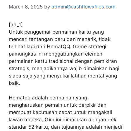
March 8, 2025
by
admin@cashflowxfiles.com
[ad_1]
Untuk penggemar permainan kartu yang
mencari tantangan baru dan menarik, tidak
terlihat lagi dari HematQQ. Game strategi
pamungkas ini menggabungkan elemen
permainan kartu tradisional dengan pemikiran
strategis, menjadikannya wajib dimainkan bagi
siapa saja yang menyukai latihan mental yang
baik.
Hematqq adalah permainan yang
mengharuskan pemain untuk berpikir dan
membuat keputusan cepat untuk mengakali
lawan mereka. Gim ini dimainkan dengan dek
standar 52 kartu, dan tujuannya adalah menjadi