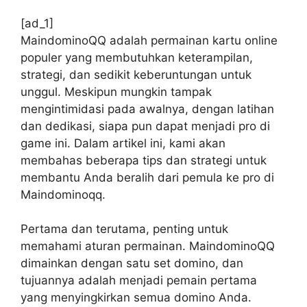
[ad_1]
MaindominoQQ adalah permainan kartu online
populer yang membutuhkan keterampilan,
strategi, dan sedikit keberuntungan untuk
unggul. Meskipun mungkin tampak
mengintimidasi pada awalnya, dengan latihan
dan dedikasi, siapa pun dapat menjadi pro di
game ini. Dalam artikel ini, kami akan
membahas beberapa tips dan strategi untuk
membantu Anda beralih dari pemula ke pro di
Maindominoqq.
Pertama dan terutama, penting untuk
memahami aturan permainan. MaindominoQQ
dimainkan dengan satu set domino, dan
tujuannya adalah menjadi pemain pertama
yang menyingkirkan semua domino Anda.