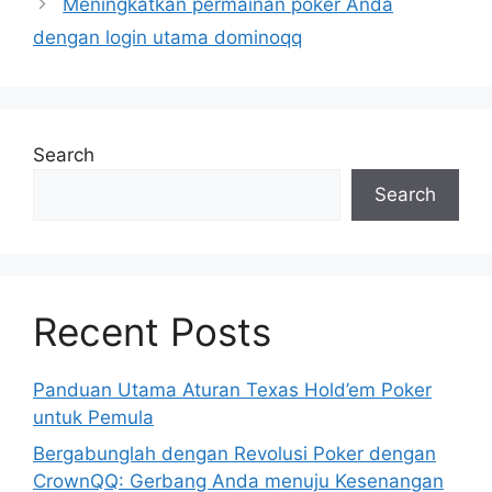
Meningkatkan permainan poker Anda
dengan login utama dominoqq
Search
Search
Recent Posts
Panduan Utama Aturan Texas Hold’em Poker
untuk Pemula
Bergabunglah dengan Revolusi Poker dengan
CrownQQ: Gerbang Anda menuju Kesenangan