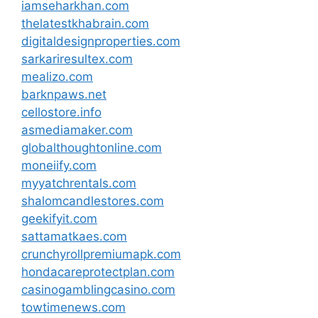
iamseharkhan.com
thelatestkhabrain.com
digitaldesignproperties.com
sarkariresultex.com
mealizo.com
barknpaws.net
cellostore.info
asmediamaker.com
globalthoughtonline.com
moneiify.com
myyatchrentals.com
shalomcandlestores.com
geekifyit.com
sattamatkaes.com
crunchyrollpremiumapk.com
hondacareprotectplan.com
casinogamblingcasino.com
towtimenews.com