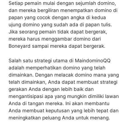
Setiap pemain mulai dengan sejumlah domino,
dan mereka bergiliran menempatkan domino di
papan yang cocok dengan angka di kedua
ujung domino yang sudah ada di papan tulis.
Jika seorang pemain tidak dapat bergerak,
mereka harus menggambar domino dari
Boneyard sampai mereka dapat bergerak.
Salah satu strategi utama di MaindominoQQ
adalah memperhatikan domino yang telah
dimainkan. Dengan melacak domino mana yang
telah dimainkan, Anda dapat membuat strategi
gerakan Anda dengan lebih baik dan
mengantisipasi apa yang mungkin dimiliki lawan
Anda di tangan mereka. Ini akan membantu
Anda membuat keputusan yang lebih tepat dan
meningkatkan peluang Anda untuk menang.