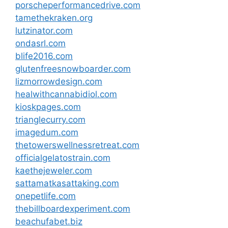
porscheperformancedrive.com
tamethekraken.org
lutzinator.com
ondasrl.com
blife2016.com
glutenfreesnowboarder.com
lizmorrowdesign.com
healwithcannabidiol.com
kioskpages.com
trianglecurry.com
imagedum.com
thetowerswellnessretreat.com
officialgelatostrain.com
kaethejeweler.com
sattamatkasattaking.com
onepetlife.com
thebillboardexperiment.com
beachufabet.biz