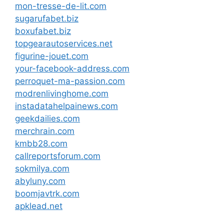
mon-tresse-de-lit.com
sugarufabet.biz
boxufabet.biz
topgearautoservices.net
figurine-jouet.com
your-facebook-address.com
perroquet-ma-passion.com
modrenlivinghome.com
instadatahelpainews.com
geekdailies.com
merchrain.com
kmbb28.com
callreportsforum.com
sokmilya.com
abyluny.com
boomjavtrk.com
apklead.net