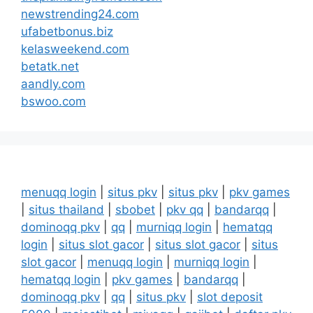
newstrending24.com
ufabetbonus.biz
kelasweekend.com
betatk.net
aandly.com
bswoo.com
menuqq login
|
situs pkv
|
situs pkv
|
pkv games
|
situs thailand
|
sbobet
|
pkv qq
|
bandarqq
|
dominoqq pkv
|
qq
|
murniqq login
|
hematqq
login
|
situs slot gacor
|
situs slot gacor
|
situs
slot gacor
|
menuqq login
|
murniqq login
|
hematqq login
|
pkv games
|
bandarqq
|
dominoqq pkv
|
qq
|
situs pkv
|
slot deposit