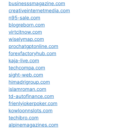
businesssmagazine.com
creativeinternetmedia.com
n95-sale.com
blogreborn.com
virtcitnow.com
wiselymap.com
prochatgptonline.com
forexfactoryhub.com
kaja-live.com
techcompa.com
sight-web.com
himadrigroup.com
islamroman.com
td-autofinance.com
frienlyjokerpoker.com
kowloonnslots.com
techibro.com
alpinemagazines.com