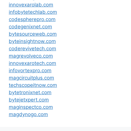
innovexarolab.com
infobytetechlab.com
codespherepro.com
codegenixnet.com
bytesourceweb.com
byteinsightnow.com
coderevivetech.com
magrevolveco.com
innovexarotech.com
infovortexpro.com
magcircuitplus.com
techscopeitnow.com
bytetronixnet.com
bytejetxpert.com
maginspectco.com
magdynogo.com