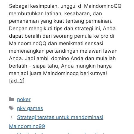
Sebagai kesimpulan, unggul di MaindominoQQ
membutuhkan latihan, kesabaran, dan
pemahaman yang kuat tentang permainan.
Dengan mengikuti tips dan strategi ini, Anda
dapat beralih dari seorang pemula ke pro di
MaindominoQQ dan menikmati sensasi
memenangkan pertandingan melawan lawan
Anda. Jadi ambil domino Anda dan mulailah
berlatih – siapa tahu, Anda mungkin hanya
menjadi juara Maindominoqq berikutnya!
[ad_2]
Categories
poker
Tags
pkv games
Strategi teratas untuk mendominasi
Maindomino99