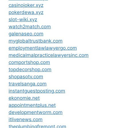
casinojoker.xyz
pokerdewa.xyz
slot-wiki.xyz
watch2match.com
galenaseo.com
myglobaltrustbank.com
employmentlawlawyergo.com
medicalmalpracticelawyersinc.com
comportshop.com
topdecorshop.com
shopasotv.com
travelsanga.com
instantguestposting.com
ekonomie.net
appointmentplus.net
developmentworm.com
itlivenews.com
theplumbingfremont.com