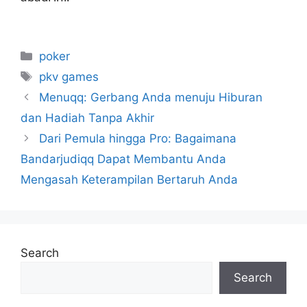
Categories
poker
Tags
pkv games
Menuqq: Gerbang Anda menuju Hiburan
dan Hadiah Tanpa Akhir
Dari Pemula hingga Pro: Bagaimana
Bandarjudiqq Dapat Membantu Anda
Mengasah Keterampilan Bertaruh Anda
Search
Search