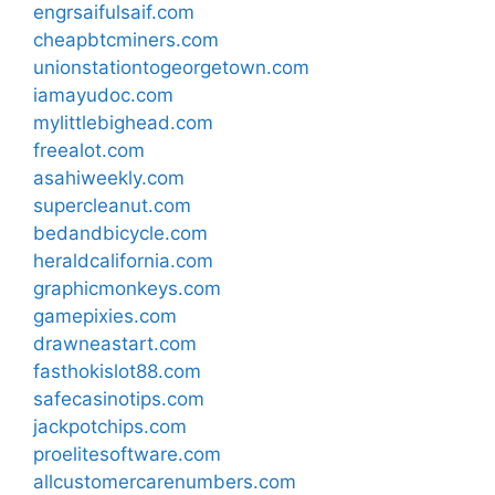
engrsaifulsaif.com
cheapbtcminers.com
unionstationtogeorgetown.com
iamayudoc.com
mylittlebighead.com
freealot.com
asahiweekly.com
supercleanut.com
bedandbicycle.com
heraldcalifornia.com
graphicmonkeys.com
gamepixies.com
drawneastart.com
fasthokislot88.com
safecasinotips.com
jackpotchips.com
proelitesoftware.com
allcustomercarenumbers.com