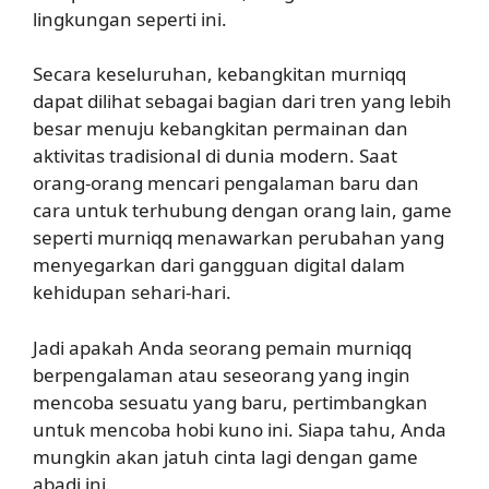
lingkungan seperti ini.
Secara keseluruhan, kebangkitan murniqq
dapat dilihat sebagai bagian dari tren yang lebih
besar menuju kebangkitan permainan dan
aktivitas tradisional di dunia modern. Saat
orang-orang mencari pengalaman baru dan
cara untuk terhubung dengan orang lain, game
seperti murniqq menawarkan perubahan yang
menyegarkan dari gangguan digital dalam
kehidupan sehari-hari.
Jadi apakah Anda seorang pemain murniqq
berpengalaman atau seseorang yang ingin
mencoba sesuatu yang baru, pertimbangkan
untuk mencoba hobi kuno ini. Siapa tahu, Anda
mungkin akan jatuh cinta lagi dengan game
abadi ini.