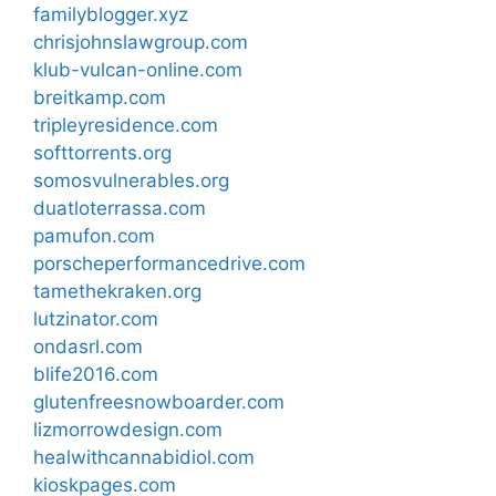
familyblogger.xyz
chrisjohnslawgroup.com
klub-vulcan-online.com
breitkamp.com
tripleyresidence.com
softtorrents.org
somosvulnerables.org
duatloterrassa.com
pamufon.com
porscheperformancedrive.com
tamethekraken.org
lutzinator.com
ondasrl.com
blife2016.com
glutenfreesnowboarder.com
lizmorrowdesign.com
healwithcannabidiol.com
kioskpages.com