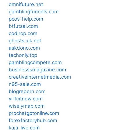
omnifuture.net
gamblingfunnels.com
pcos-help.com
btfutsal.com
codirop.com
ghosts-uk.net
askdono.com
techonly.top
gamblingcompete.com
businesssmagazine.com
creativeinternetmedia.com
n95-sale.com
blogreborn.com
virtcitnow.com
wiselymap.com
prochatgptonline.com
forexfactoryhub.com
kaja-live.com