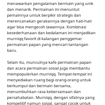
menawarkan pengalaman bermain yang unik
dan menarik. Permainan ini menuntut
pemainnya untuk berpikir strategis dan
merencanakan gerakannya dengan hati-hati
agar bisa mengecoh lawannya. Kombinasi
kesederhanaan dan kedalaman ini menjadikan
murniqq favorit di kalangan penggemar
permainan papan yang mencari tantangan
baru.
Selain itu, munculnya kafe permainan papan
dan acara permainan sosial juga membantu
mempopulerkan murniqq. Tempat-tempat ini
menyediakan ruang bagi orang-orang untuk
berkumpul dan bermain bersama,
menumbuhkan rasa kebersamaan dan
persahabatan. Murniqq, dengan sifatnya yang
kompetitif namun sosial, sangat cocok untuk