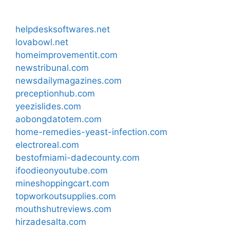
helpdesksoftwares.net
lovabowl.net
homeimprovementit.com
newstribunal.com
newsdailymagazines.com
preceptionhub.com
yeezislides.com
aobongdatotem.com
home-remedies-yeast-infection.com
electroreal.com
bestofmiami-dadecounty.com
ifoodieonyoutube.com
mineshoppingcart.com
topworkoutsupplies.com
mouthshutreviews.com
hirzadesalta.com