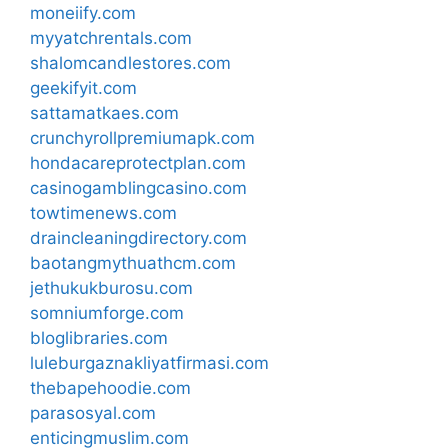
moneiify.com
myyatchrentals.com
shalomcandlestores.com
geekifyit.com
sattamatkaes.com
crunchyrollpremiumapk.com
hondacareprotectplan.com
casinogamblingcasino.com
towtimenews.com
draincleaningdirectory.com
baotangmythuathcm.com
jethukukburosu.com
somniumforge.com
bloglibraries.com
luleburgaznakliyatfirmasi.com
thebapehoodie.com
parasosyal.com
enticingmuslim.com