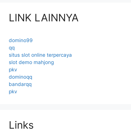
LINK LAINNYA
domino99
qq
situs slot online terpercaya
slot demo mahjong
pkv
dominoqq
bandarqq
pkv
Links