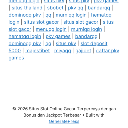
menuqq login
|
situs pkv
|
situs pkv
|
pkv games
|
situs thailand
|
sbobet
|
pkv qq
|
bandarqq
|
dominoqq pkv
|
qq
|
murniqq login
|
hematqq
login
|
situs slot gacor
|
situs slot gacor
|
situs
slot gacor
|
menuqq login
|
murniqq login
|
hematqq login
|
pkv games
|
bandarqq
|
dominoqq pkv
|
qq
|
situs pkv
|
slot deposit
5000
|
majestibet
|
miyaqq
|
gajibet
|
daftar pkv
games
© 2026 Situs Slot Online Gacor Terpercaya dengan
Bonus dan Jackpot Terbesar
• Built with
GeneratePress