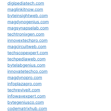
digipediatech.com
maglinkitnow.com
byteinsightweb.com
magdynogenius.com
magsynapselab.com
techtronixgen.com
innovextechpro.com
magcircuitweb.com
techscopexpert.com
techpediaweb.com
bytelabgenius.com
innovatetechco.com
magdynopro.com
infoplazapro.com
techreviveit.com
infowavexpert.com
bytegeniusco.com
codematrixhub.com