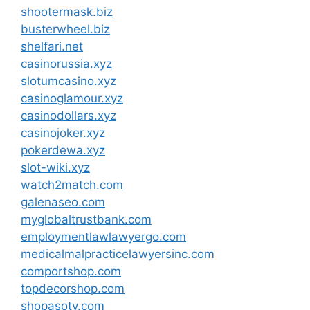
shootermask.biz
busterwheel.biz
shelfari.net
casinorussia.xyz
slotumcasino.xyz
casinoglamour.xyz
casinodollars.xyz
casinojoker.xyz
pokerdewa.xyz
slot-wiki.xyz
watch2match.com
galenaseo.com
myglobaltrustbank.com
employmentlawlawyergo.com
medicalmalpracticelawyersinc.com
comportshop.com
topdecorshop.com
shopasotv.com