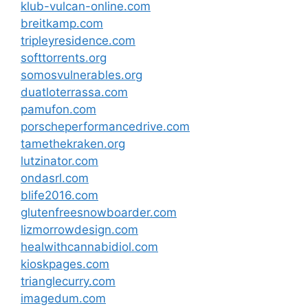
klub-vulcan-online.com
breitkamp.com
tripleyresidence.com
softtorrents.org
somosvulnerables.org
duatloterrassa.com
pamufon.com
porscheperformancedrive.com
tamethekraken.org
lutzinator.com
ondasrl.com
blife2016.com
glutenfreesnowboarder.com
lizmorrowdesign.com
healwithcannabidiol.com
kioskpages.com
trianglecurry.com
imagedum.com