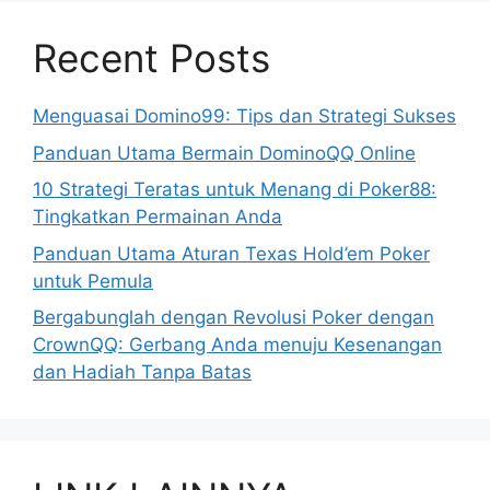
Recent Posts
Menguasai Domino99: Tips dan Strategi Sukses
Panduan Utama Bermain DominoQQ Online
10 Strategi Teratas untuk Menang di Poker88:
Tingkatkan Permainan Anda
Panduan Utama Aturan Texas Hold’em Poker
untuk Pemula
Bergabunglah dengan Revolusi Poker dengan
CrownQQ: Gerbang Anda menuju Kesenangan
dan Hadiah Tanpa Batas