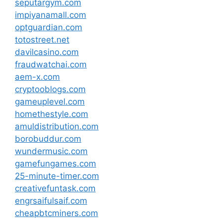
seputargym.com
impiyanamall.com
optguardian.com
totostreet.net
davilcasino.com
fraudwatchai.com
aem-x.com
cryptooblogs.com
gameuplevel.com
homethestyle.com
amuldistribution.com
borobuddur.com
wundermusic.com
gamefungames.com
25-minute-timer.com
creativefuntask.com
engrsaifulsaif.com
cheapbtcminers.com