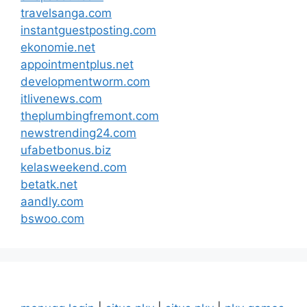
travelsanga.com
instantguestposting.com
ekonomie.net
appointmentplus.net
developmentworm.com
itlivenews.com
theplumbingfremont.com
newstrending24.com
ufabetbonus.biz
kelasweekend.com
betatk.net
aandly.com
bswoo.com