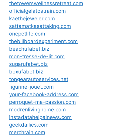
thetowerswellnessretreat.com
officialgelatostrain.com
kaethejeweler.com
sattamatkasattaking.com
onepetlife.com
thebillboardexperiment.com
beachufabet.biz
mon-tresse-de-lit.com
sugarufabet.biz
boxufabet.biz
topgearautoservices.net
figurine-jouet.com
your-facebook-address.com
perroquet-ma-passion.com
modrenlivinghome.com
instadatahelpainews.com
geekdailies.com
merchrain.com