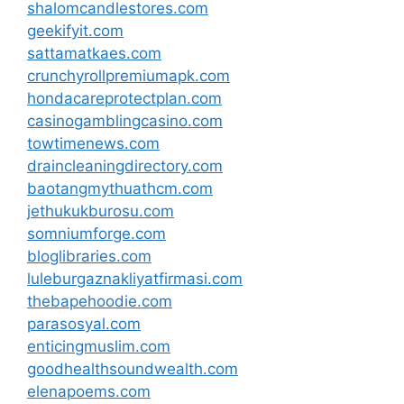
shalomcandlestores.com
geekifyit.com
sattamatkaes.com
crunchyrollpremiumapk.com
hondacareprotectplan.com
casinogamblingcasino.com
towtimenews.com
draincleaningdirectory.com
baotangmythuathcm.com
jethukukburosu.com
somniumforge.com
bloglibraries.com
luleburgaznakliyatfirmasi.com
thebapehoodie.com
parasosyal.com
enticingmuslim.com
goodhealthsoundwealth.com
elenapoems.com