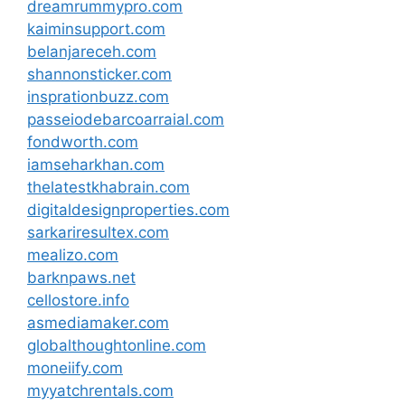
dreamrummypro.com
kaiminsupport.com
belanjareceh.com
shannonsticker.com
insprationbuzz.com
passeiodebarcoarraial.com
fondworth.com
iamseharkhan.com
thelatestkhabrain.com
digitaldesignproperties.com
sarkariresultex.com
mealizo.com
barknpaws.net
cellostore.info
asmediamaker.com
globalthoughtonline.com
moneiify.com
myyatchrentals.com