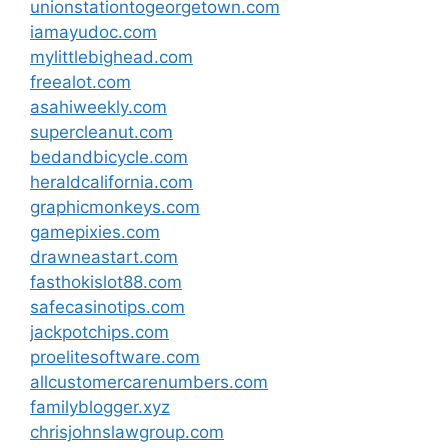
unionstationtogeorgetown.com
iamayudoc.com
mylittlebighead.com
freealot.com
asahiweekly.com
supercleanut.com
bedandbicycle.com
heraldcalifornia.com
graphicmonkeys.com
gamepixies.com
drawneastart.com
fasthokislot88.com
safecasinotips.com
jackpotchips.com
proelitesoftware.com
allcustomercarenumbers.com
familyblogger.xyz
chrisjohnslawgroup.com