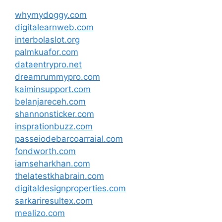
whymydoggy.com
digitalearnweb.com
interbolaslot.org
palmkuafor.com
dataentrypro.net
dreamrummypro.com
kaiminsupport.com
belanjareceh.com
shannonsticker.com
insprationbuzz.com
passeiodebarcoarraial.com
fondworth.com
iamseharkhan.com
thelatestkhabrain.com
digitaldesignproperties.com
sarkariresultex.com
mealizo.com