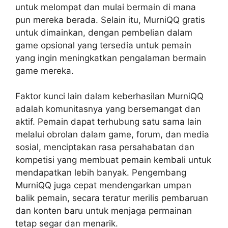
untuk melompat dan mulai bermain di mana
pun mereka berada. Selain itu, MurniQQ gratis
untuk dimainkan, dengan pembelian dalam
game opsional yang tersedia untuk pemain
yang ingin meningkatkan pengalaman bermain
game mereka.
Faktor kunci lain dalam keberhasilan MurniQQ
adalah komunitasnya yang bersemangat dan
aktif. Pemain dapat terhubung satu sama lain
melalui obrolan dalam game, forum, dan media
sosial, menciptakan rasa persahabatan dan
kompetisi yang membuat pemain kembali untuk
mendapatkan lebih banyak. Pengembang
MurniQQ juga cepat mendengarkan umpan
balik pemain, secara teratur merilis pembaruan
dan konten baru untuk menjaga permainan
tetap segar dan menarik.