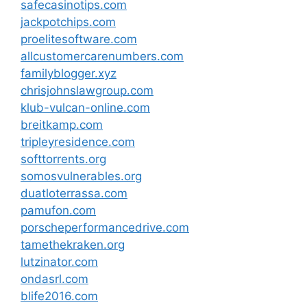
safecasinotips.com
jackpotchips.com
proelitesoftware.com
allcustomercarenumbers.com
familyblogger.xyz
chrisjohnslawgroup.com
klub-vulcan-online.com
breitkamp.com
tripleyresidence.com
softtorrents.org
somosvulnerables.org
duatloterrassa.com
pamufon.com
porscheperformancedrive.com
tamethekraken.org
lutzinator.com
ondasrl.com
blife2016.com