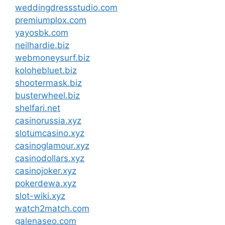
weddingdressstudio.com
premiumplox.com
yayosbk.com
neilhardie.biz
webmoneysurf.biz
kolohebluet.biz
shootermask.biz
busterwheel.biz
shelfari.net
casinorussia.xyz
slotumcasino.xyz
casinoglamour.xyz
casinodollars.xyz
casinojoker.xyz
pokerdewa.xyz
slot-wiki.xyz
watch2match.com
galenaseo.com