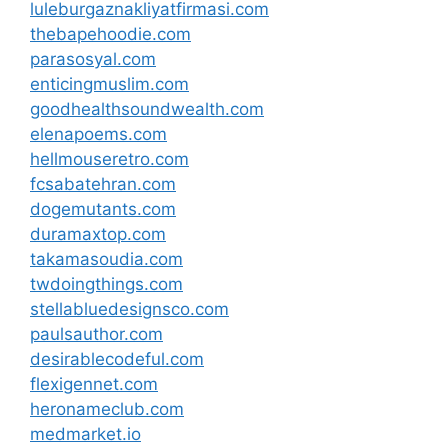
luleburgaznakliyatfirmasi.com
thebapehoodie.com
parasosyal.com
enticingmuslim.com
goodhealthsoundwealth.com
elenapoems.com
hellmouseretro.com
fcsabatehran.com
dogemutants.com
duramaxtop.com
takamasoudia.com
twdoingthings.com
stellabluedesignsco.com
paulsauthor.com
desirablecodeful.com
flexigennet.com
heronameclub.com
medmarket.io