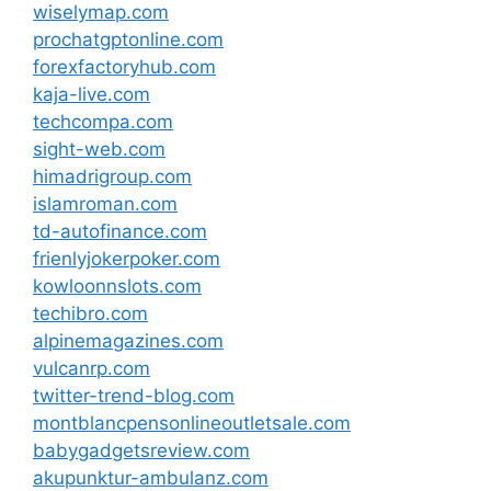
wiselymap.com
prochatgptonline.com
forexfactoryhub.com
kaja-live.com
techcompa.com
sight-web.com
himadrigroup.com
islamroman.com
td-autofinance.com
frienlyjokerpoker.com
kowloonnslots.com
techibro.com
alpinemagazines.com
vulcanrp.com
twitter-trend-blog.com
montblancpensonlineoutletsale.com
babygadgetsreview.com
akupunktur-ambulanz.com