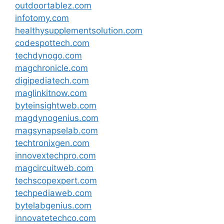
outdoortablez.com
infotomy.com
healthysupplementsolution.com
codespottech.com
techdynogo.com
magchronicle.com
digipediatech.com
maglinkitnow.com
byteinsightweb.com
magdynogenius.com
magsynapselab.com
techtronixgen.com
innovextechpro.com
magcircuitweb.com
techscopexpert.com
techpediaweb.com
bytelabgenius.com
innovatetechco.com