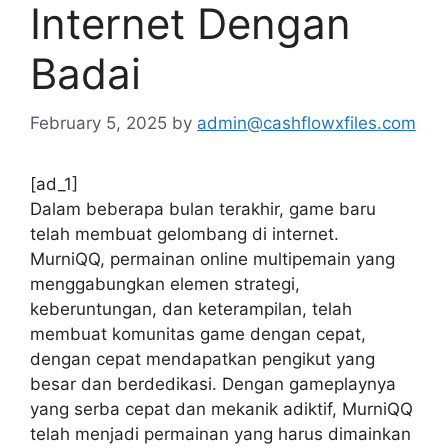
Internet Dengan
Badai
February 5, 2025
by
admin@cashflowxfiles.com
[ad_1]
Dalam beberapa bulan terakhir, game baru
telah membuat gelombang di internet.
MurniQQ, permainan online multipemain yang
menggabungkan elemen strategi,
keberuntungan, dan keterampilan, telah
membuat komunitas game dengan cepat,
dengan cepat mendapatkan pengikut yang
besar dan berdedikasi. Dengan gameplaynya
yang serba cepat dan mekanik adiktif, MurniQQ
telah menjadi permainan yang harus dimainkan