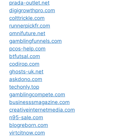
prada-outlet.net
digigrowthpro.com
colttrickle.com
runnerpickfr.com
omnifuture.net
gamblingfunnels.com
pcos-help.com
btfutsal.com
codirop.com
ghosts-uk.net
askdono.com
techonly.top
gamblingcompete.com
businesssmagazine.com
creativeinternetmedia.com
n95-sale.com
blogreborn.com
virtcitnow.com